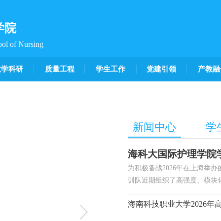
学院
ool of Nursing
教学科研
质量工程
学生工作
党建引领
产教融
新闻中心
学
为积极备战2026年在上海举
训队近期组织了高强度、模块
家集训队9名正式选手之一，全
圳职业技术大学基地圆满完成
贴世赛标准，聚焦实战能力提