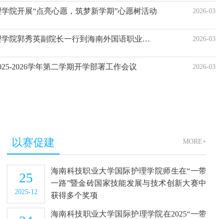
例的照护方案，并接受了专业的心理辅导与压力管理
学院开展“点亮心愿，筑梦新学期”心愿树活动
2026-03
往香港大学深圳医院等一流机构进行实地参访与交
理念与人文关怀实践，极大地拓宽了专业视野。此次
海南科技职业大学国际护理学院郭秀英副院长一行到海南外国语职业学院交流推进国际化建设
2026-03
的顶尖专家和教练团队，训练强度大、标准高。我校
专业基础、积极的学习态度和良好的竞技风貌。通过
25-2026学年第二学期开学部署工作会议
2026-03
变能力和跨文化照护理念均得到了显著强化。目前，
陈俊铭同学已返回学校进行分散训练，积极备战后续
支持其训练，期待他不断突破自我，在技能成才的道
南科技职业大学国际护理学院集训队员陈俊铭集训现
际护理学院集训队员陈俊铭集训现场风采二海南科技
陈俊铭与随队教练王愉平教师合影“第48届世界技
以赛促建
MORE+
目）国家集训队集体合影健康与社会照护项目国家集
康与社会照护项目国家集训队参访深圳市养老护理院
海南科技职业大学国际护理学院师生在“一带
25
一路”暨金砖国家技能发展与技术创新大赛中
2025-12
获得多个奖项
海南科技职业大学国际护理学院在2025“一带