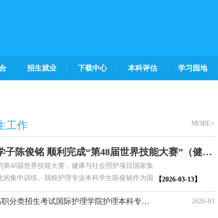
合
招生就业
下载中心
本科评估
学习园地
生工作
MORE+
海科大国际护理学院学子陈俊铭 顺利完成“第48届世界技能大赛”（健康与社会照护项目）国家集训队深圳阶段集训
办的第48届世界技能大赛，健康与社会照护项目国家集
化的集中训练。我校护理专业本科学生陈俊铭作为国
【2026-03-13】
程参与了此次集训，并于3月8日至12日期间，在深
海南科技职业大学2026年高职分类招生考试国际护理学院护理本科专业技能测试工作方案
2026-03
了该阶段的集训任务。在深圳集训期间，训练内容紧
升。陈俊铭同学与队友们系统学习了治疗性沟通、偏