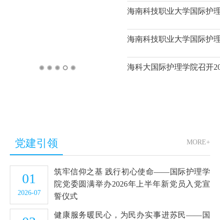
瘫转运、心功能不全等复杂病
海南科技职业大学国际护理
训练。此外，集训队还组织前
流，深入了解国际前沿的护理
国家级的集训汇聚了来自全国
学子在此环境中展现了扎实的
海科大国际护理学院召开20
1
2
3
4
5
本阶段集训，其专业技能、应
阶段性集中训练已暂告段落，
选拔。学校将持续关注并全力
路上行稳致远，为校争光。海
场风采一海南科技职业大学国
职业大学国际护理学院集训队员
党建引领
MORE+
能大赛”（健康与社会照护项
训队参访香港大学深圳医院健
筑牢信仰之基 践行初心使命——国际护理学
01
院党委圆满举办2026年上半年新党员入党宣
2026-07
誓仪式
健康服务暖民心，为民办实事进苏民——国